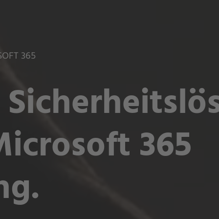
SOFT 365
Sicherheitslö
Microsoft 365
g.