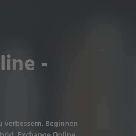
ine -
zu verbessern. Beginnen
ybrid. Exchange Online